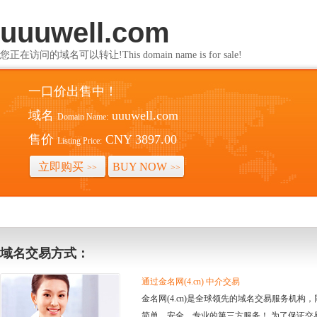
uuuwell.com
您正在访问的域名可以转让!This domain name is for sale!
一口价出售中！
域名
uuuwell.com
Domain Name:
售价
CNY 3897.00
Listing Price:
立即购买
BUY NOW
>>
>>
域名交易方式：
通过金名网(4.cn) 中介交易
金名网(4.cn)是全球领先的域名交易服务机
简单、安全、专业的第三方服务！ 为了保证交