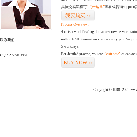
具体交易流程可
“点击这里”
查看或咨询support@
我要购买
>>
Process Overview:
4.cn is a world leading domain escrow service plat
million RMB transaction volume every year. We promi
联系我们
5 workdays.
For detailed process, you can
“visit here”
or contact
QQ：2726103981
BUY NOW
>>
Copyright © 1998 -2025 www