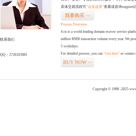
具体交易流程可
“点击这里”
查看或咨询support@
我要购买
>>
Process Overview:
4.cn is a world leading domain escrow service plat
million RMB transaction volume every year. We promi
联系我们
5 workdays.
For detailed process, you can
“visit here”
or contact
QQ：2726103981
BUY NOW
>>
Copyright © 1998 -2025 www