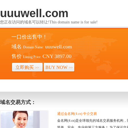
uuuwell.com
您正在访问的域名可以转让!This domain name is for sale!
一口价出售中！
域名
uuuwell.com
Domain Name:
售价
CNY 3897.00
Listing Price:
立即购买
BUY NOW
>>
>>
域名交易方式：
通过金名网(4.cn) 中介交易
金名网(4.cn)是全球领先的域名交易服务机
简单、安全、专业的第三方服务！ 为了保证交