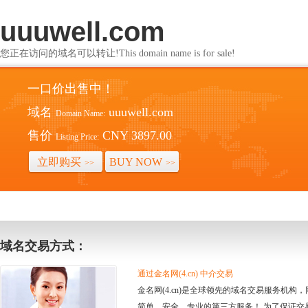
uuuwell.com
您正在访问的域名可以转让!This domain name is for sale!
一口价出售中！
域名
uuuwell.com
Domain Name:
售价
CNY 3897.00
Listing Price:
立即购买
BUY NOW
>>
>>
域名交易方式：
通过金名网(4.cn) 中介交易
金名网(4.cn)是全球领先的域名交易服务机
简单、安全、专业的第三方服务！ 为了保证交