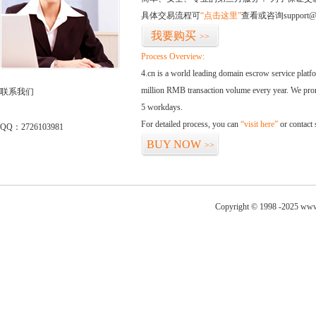
具体交易流程可
“点击这里”
查看或咨询support@
我要购买
>>
Process Overview:
4.cn is a world leading domain escrow service plat
million RMB transaction volume every year. We promi
联系我们
5 workdays.
For detailed process, you can
“visit here”
or contact
QQ：2726103981
BUY NOW
>>
Copyright © 1998 -2025 www