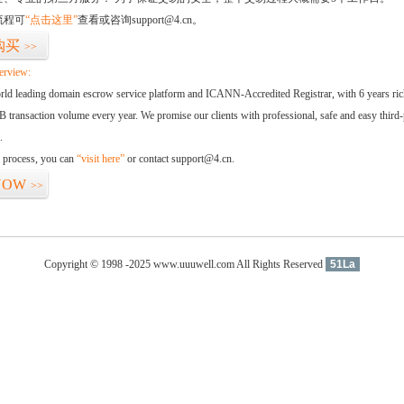
流程可
“点击这里”
查看或咨询support@4.cn。
购买
>>
erview:
orld leading domain escrow service platform and ICANN-Accredited Registrar, with 6 years ri
 transaction volume every year. We promise our clients with professional, safe and easy third-
.
d process, you can
“visit here”
or contact support@4.cn.
NOW
>>
Copyright © 1998 -2025 www.uuuwell.com All Rights Reserved
51La