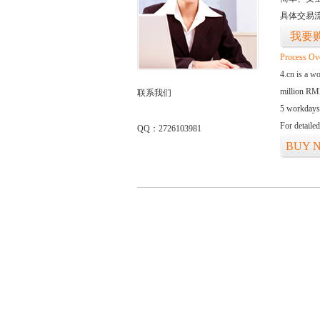
具体交易
我要
Process Ov
4.cn is a w
million RMB
联系我们
5 workdays
For detaile
QQ：2726103981
BUY 