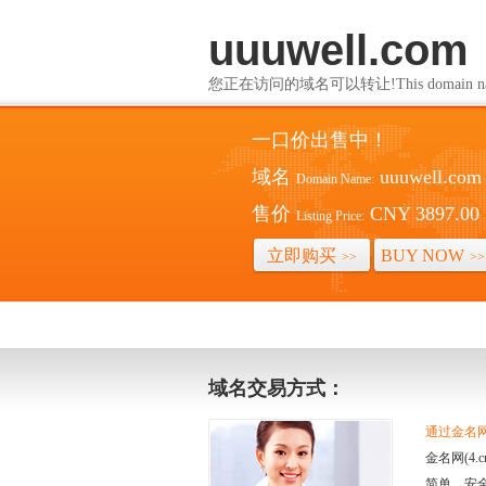
uuuwell.com
您正在访问的域名可以转让!This domain name i
一口价出售中！
域名
uuuwell.com
Domain Name:
售价
CNY 3897.00
Listing Price:
立即购买
BUY NOW
>>
>>
域名交易方式：
通过金名网(
金名网(4
简单、安