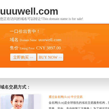
uuuwell.com
您正在访问的域名可以转让!This domain name is for sale!
一口价出售中！
域名
uuuwell.com
Domain Name:
售价
CNY 3897.00
Listing Price:
立即购买
BUY NOW
>>
>>
域名交易方式：
通过金名网(4.cn) 中介交易
金名网(4.cn)是全球领先的域名交易服务机
简单、安全、专业的第三方服务！ 为了保证交