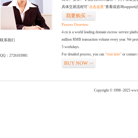
具体交易流程可
“点击这里”
查看或咨询support@
我要购买
>>
Process Overview:
4.cn is a world leading domain escrow service plat
million RMB transaction volume every year. We promi
联系我们
5 workdays.
For detailed process, you can
“visit here”
or contact
QQ：2726103981
BUY NOW
>>
Copyright © 1998 -2025 www