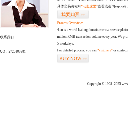
具体交易流程可
“点击这里”
查看或咨询support@
我要购买
>>
Process Overview:
4.cn is a world leading domain escrow service plat
million RMB transaction volume every year. We promi
联系我们
5 workdays.
For detailed process, you can
“visit here”
or contact
QQ：2726103981
BUY NOW
>>
Copyright © 1998 -2025 www