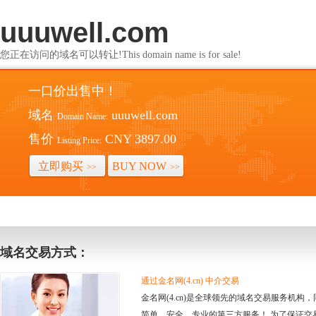
uuuwell.com
您正在访问的域名可以转让!This domain name is for sale!
一口价出售中！
域名
uuuwell.com
Domain Name:
售价
CNY 3897.00
Listing Price:
立即购买
BUY NOW
>>
>>
域名交易方式：
通过金名网(4.cn) 中介交易
金名网(4.cn)是全球领先的域名交易服务机
简单、安全、专业的第三方服务！ 为了保证交