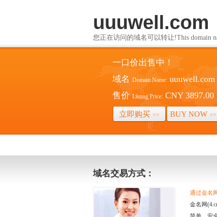
uuuwell.com
您正在访问的域名可以转让!This domain name i
一口价出售中！
域名
uuuwell.com
Domain Name:
售价
CNY 3897.00
Listing Price:
立即购买
BUY NOW
>>
>>
域名交易方式：
通过金名网(
金名网(4
简单、安