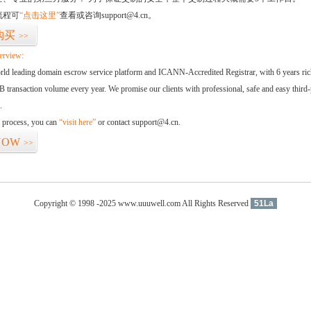
流程可
“点击这里”
查看或咨询support@4.cn。
购买
>>
erview:
orld leading domain escrow service platform and ICANN-Accredited Registrar, with 6 years ri
 transaction volume every year. We promise our clients with professional, safe and easy third-
.
d process, you can
“visit here”
or contact support@4.cn.
NOW
>>
Copyright © 1998 -2025 www.uuuwell.com All Rights Reserved
51La