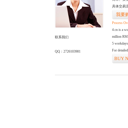
具体交易
我要
Process Ov
4.cn is a w
million RMB
联系我们
5 workdays
For detaile
QQ：2726103981
BUY 