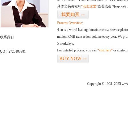
具体交易流程可
“点击这里”
查看或咨询support@
我要购买
>>
Process Overview:
4.cn is a world leading domain escrow service plat
million RMB transaction volume every year. We promi
联系我们
5 workdays.
For detailed process, you can
“visit here”
or contact
QQ：2726103981
BUY NOW
>>
Copyright © 1998 -2025 www