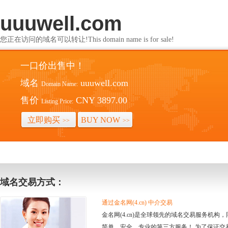
uuuwell.com
您正在访问的域名可以转让!This domain name is for sale!
一口价出售中！
域名
uuuwell.com
Domain Name:
售价
CNY 3897.00
Listing Price:
立即购买
BUY NOW
>>
>>
域名交易方式：
通过金名网(4.cn) 中介交易
金名网(4.cn)是全球领先的域名交易服务机
简单、安全、专业的第三方服务！ 为了保证交