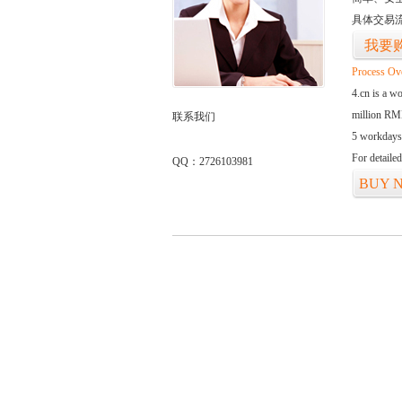
具体交易
我要
Process Ov
4.cn is a w
million RMB
联系我们
5 workdays
For detaile
QQ：2726103981
BUY 