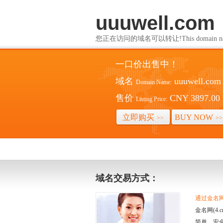
uuuwell.com
您正在访问的域名可以转让!This domain name i
一口价出售中！
域名
uuuwell.com
Domain Name:
售价
CNY 3897.00
Listing Price:
立即购买
BUY NOW
>>
>>
域名交易方式：
通过金名网(
金名网(4
简单、安