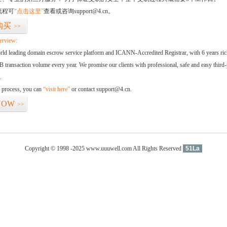
流程可
“点击这里”
查看或咨询support@4.cn。
购买
>>
erview:
orld leading domain escrow service platform and ICANN-Accredited Registrar, with 6 years ri
 transaction volume every year. We promise our clients with professional, safe and easy third-
.
d process, you can
“visit here”
or contact support@4.cn.
NOW
>>
Copyright © 1998 -2025 www.uuuwell.com All Rights Reserved
51La