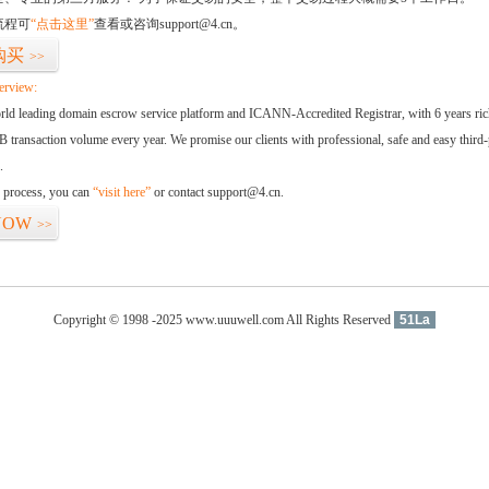
流程可
“点击这里”
查看或咨询support@4.cn。
购买
>>
erview:
orld leading domain escrow service platform and ICANN-Accredited Registrar, with 6 years ri
 transaction volume every year. We promise our clients with professional, safe and easy third-
.
d process, you can
“visit here”
or contact support@4.cn.
NOW
>>
Copyright © 1998 -2025 www.uuuwell.com All Rights Reserved
51La