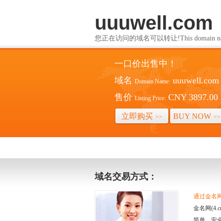
uuuwell.com
您正在访问的域名可以转让!This domain name i
一口价出售中！
域名
uuuwell.com
Domain Name:
售价
CNY 3897.00
Listing Price:
立即购买
BUY NOW
>>
>>
域名交易方式：
通过金名网(
金名网(4
简单、安