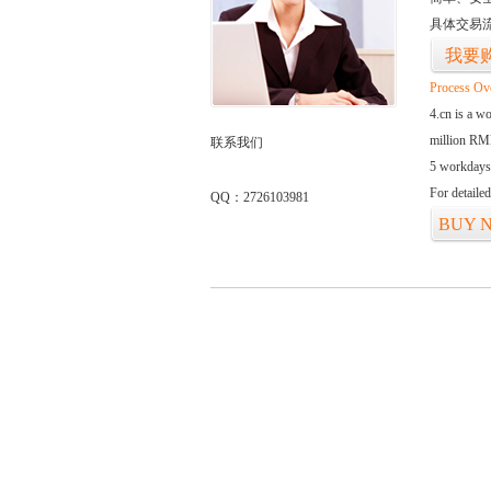
具体交易
我要
Process Ov
4.cn is a w
million RMB
联系我们
5 workdays
For detaile
QQ：2726103981
BUY 